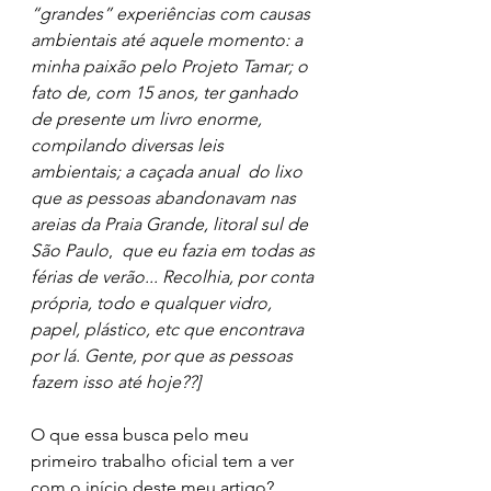
“grandes” experiências com causas 
ambientais até aquele momento: a 
minha paixão pelo Projeto Tamar; o 
fato de, com 15 anos, ter ganhado 
de presente um livro enorme, 
compilando diversas leis 
ambientais; a caçada anual  do lixo 
que as pessoas abandonavam nas 
areias da Praia Grande, litoral sul de 
São Paulo
,  
que eu fazia em todas as 
férias de verão... Recolhia, por conta 
própria, todo e qualquer vidro, 
papel, plástico, etc que encontrava 
por lá. Gente, por que as pessoas 
fazem isso até hoje??]
O que essa busca pelo meu 
primeiro trabalho oficial tem a ver 
com o início deste meu artigo? 