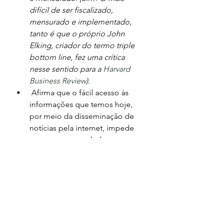
difícil de ser fiscalizado, 
mensurado e implementado, 
tanto é que o próprio John 
Elking, criador do termo triple 
bottom line, fez uma crítica 
nesse sentido para a 
Harvard 
Business Review
). 
 Afirma que o fácil acesso às 
informações que temos hoje, 
por meio da disseminação de 
notícias pela internet, impede 
que os empreendedores 
cometam o 
greenwashing 
por 
muito tempo, sem serem 
descobertos.
 Mostra que o mundo está 
falando cada vez mais em 
investimentos de impacto 