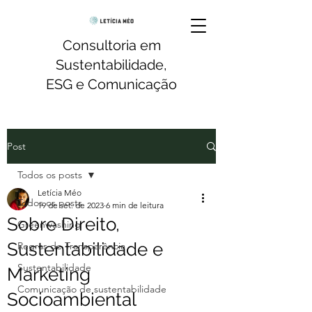
Consultoria em
Sustentabilidade,
ESG e Comunicação
Post
Todos os posts
Letícia Méo
Todos os posts
19 de set. de 2023
6 min de leitura
Sobre Direito,
Greenwashing
Sustentabilidade e
Regras de Transparência
Sustentabilidade
Marketing
Comunicação de sustentabilidade
Socioambiental