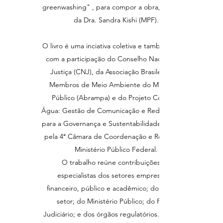
greenwashing" , para compor a obra, a convite
da Dra. Sandra Kishi (MPF).
O livro é uma inciativa coletiva e também conta
com a participação do Conselho Nacional de
Justiça (CNJ), da Associação Brasileira dos
Membros de Meio Ambiente do Ministério
Público (Abrampa) e do Projeto Conexão
Água: Gestão de Comunicação e Rede Dogotal
para a Governança e Sustentabilidade, apoiado
pela 4ª Câmara de Coordenação e Revisão do
Ministério Público Federal.
O trabalho reúne contribuições de
especialistas dos setores empresarial,
financeiro, público e acadêmico; do terceiro
setor; do Ministério Público; do Poder
Judiciário; e dos órgãos regulatórios. O intuito