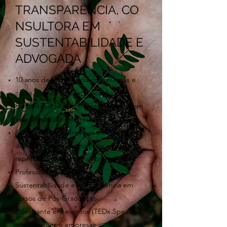
TRANSPARÊNCIA, CO
NSULTORA EM
SUSTENTABILIDADE E
ADVOGADA
10 anos de experiência com normas e
cases globais de Comunicação de
Sustentabilidade e Transparência e com
assessoria para empresas
Autora do Livro Greenwashing e Direito
do Consumidor: como prevenir (ou
reprimir) o marketing ambiental ilícito.
Professora de Marketing,
Sustentabilidade e Transparência em
cursos de Pós-Graduação
Palestrante em eventos (TEDx Speaker),
organizações e empresas